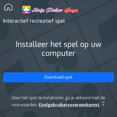
Interactief recreatief spel
Installeer het spel op uw
computer
Download spel
Door het spel te installeren, ga je akkoord met de
expand_all
voorwaarden:
Eindgebruikersovereenkomst